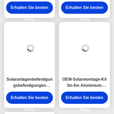
Solarpanel-Schienen
Erhalten Sie besten
und Halterungen
Erhalten Sie besten
Preis
Preis
Solaranlagenbefestigun
OEM-Solarmontage-Kit
gsbefestigungen
3m 6m Aluminium-
SUS304 Al6005
Solarplatten Montage
Solardachbefestigunge
Erhalten Sie besten
Erhalten Sie besten
Schienen
n
Preis
Preis