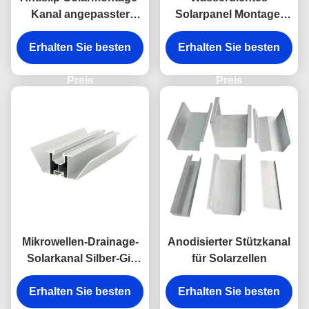
Kanal angepasster
Solarpanel Montage-
Solarpanel-Straußkanal
Kanal Anodisiertes
Erhalten Sie besten
Erhalten Sie besten
Solarstrut-Kanal
Preis
Preis
Mikrowellen-Drainage-
Anodisierter Stützkanal
Solarkanal Silber-Gi-
für Solarzellen
Kanal für Solarpaneele
Erhalten Sie besten
Erhalten Sie besten