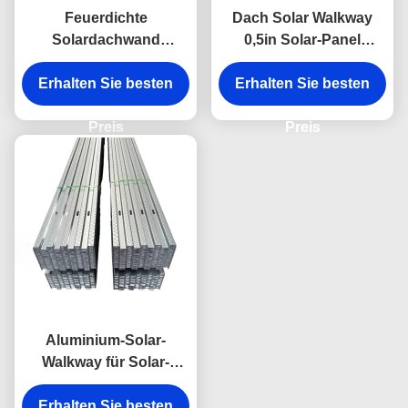
Feuerdichte
Dach Solar Walkway
Solardachwand
0,5in Solar-Panel
Sonnenkollektoren
überdacht Walkway
Erhalten Sie besten
Verriegelung
Erhalten Sie besten
benutzerdefiniert
Preis
Preis
Aluminium-Solar-
Walkway für Solar-
Rutschfestigkeit auf
Erhalten Sie besten
dem Dach