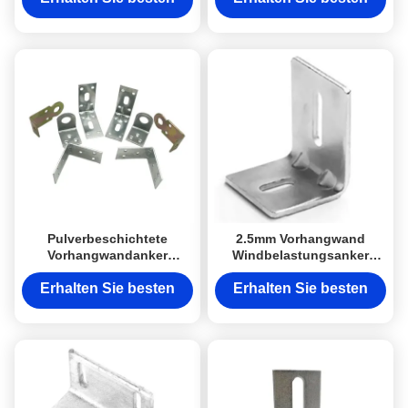
Preis
Preis
Pulverbeschichtete
2.5mm Vorhangwand
Vorhangwandanker
Windbelastungsanker
Aluminiumlegierung 90°
Vorhangwand Ankersystem
Ankerbaumaterialien
anpassbar
Erhalten Sie besten
Erhalten Sie besten
Preis
Preis