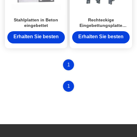
Stahlplatten in Beton
Rechteckige
eingebettet
Eingebettungsplatte
Anodisierte Eingebettete
Stahlplatte Befestigung
Erhalten Sie besten
Erhalten Sie besten
und Verbindung
Preis
Preis
1
1