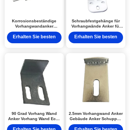
Korrosionsbeständige
Schraubfestgehänge für
Vorhangwandanker
Vorhangwände Anker für
Aluminiumlegierung Anker
Vorhangschienen
im Gebäude
Erhalten Sie besten
Erhalten Sie besten
Preis
Preis
90 Grad Vorhang Wand
2.5mm Vorhangwand Anker
Anker Vorhang Wand Ecke
Gebäude Anker Schuppen
Code anpassbar
zum Beton
Erhalten Sie besten
Erhalten Sie besten