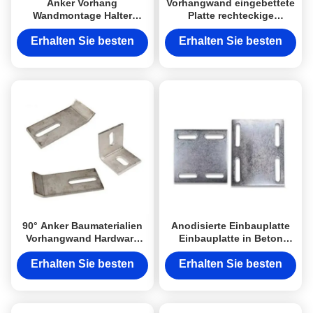
Anker Vorhang
Vorhangwand eingebettete
Wandmontage Halter
Platte rechteckige
Schraube Festsetz Anker
eingebettete Platte in
Im Gebäude
Betonwand
Erhalten Sie besten
Erhalten Sie besten
Preis
Preis
90° Anker Baumaterialien
Anodisierte Einbauplatte
Vorhangwand Hardware
Einbauplatte in Beton
Pulver beschichtet
befestigen
Erhalten Sie besten
Erhalten Sie besten
Preis
Preis