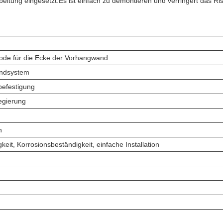
eitung eingesetzt.Es ist einfach zu demontieren und verringert das Ris
ode für die Ecke der Vorhangwand
ndsystem
efestigung
egierung
n
keit, Korrosionsbeständigkeit, einfache Installation