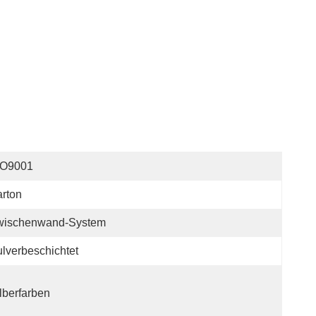
SO9001
rton
wischenwand-System
lverbeschichtet
lberfarben