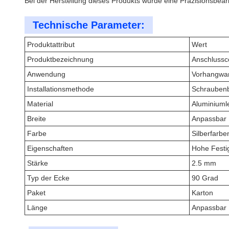
Bei der Herstellung dieses Produkts wurde eine Präzisionsbearb
Technische Parameter:
Produktattribut
Wert
Produktbezeichnung
Anschlussc
Anwendung
Vorhangwa
Installationsmethode
Schraubenb
Material
Aluminiuml
Breite
Anpassbar
Farbe
Silberfarbe
Eigenschaften
Hohe Festig
Stärke
2.5 mm
Typ der Ecke
90 Grad
Paket
Karton
Länge
Anpassbar