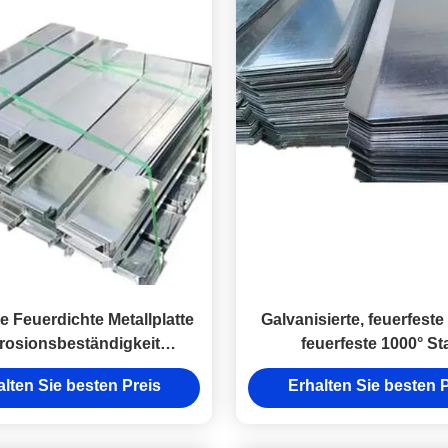
e Feuerdichte Metallplatte
Galvanisierte, feuerfeste 
rosionsbeständigkeit
feuerfeste 1000° St
uerhemmende Metall
alten Sie besten Preis
Erhalten Sie besten P