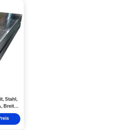
, Stahl,
, Breite
reis