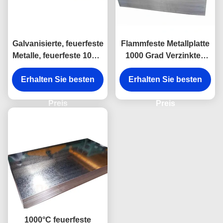
Galvanisierte, feuerfeste
Flammfeste Metallplatte
Metalle, feuerfeste 1000°
1000 Grad Verzinktes
Stahl
Stahl
Erhalten Sie besten
Erhalten Sie besten
Feuerbeständigkeit
Preis
Preis
1000°C feuerfeste