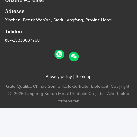
Unsere Adresse
Adresse
Xinzhen, Bezirk Wen'an, Stadt Langfang, Provinz Hebei
Telefon
86--19333637760
Privacy policy
|
Sitemap
Gute Qualität Chinas Sonnenkollektorhalter Lieferant. Copyright-
© -2026 Langfang Kairan Metal Products Co., Ltd . Alle Rechte
vorbehalten.